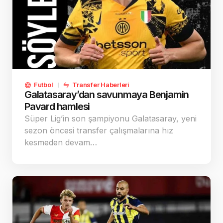
Futbol
Transfer Haberleri
Galatasaray’dan savunmaya Benjamin
Pavard hamlesi
Süper Lig’in son şampiyonu Galatasaray, yeni
sezon öncesi transfer çalışmalarına hız
kesmeden devam…