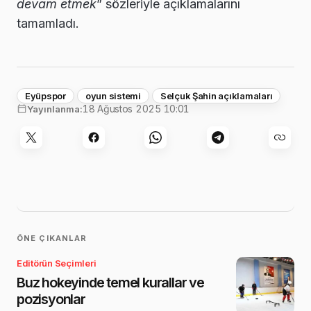
devam etmek
” sözleriyle açıklamalarını
tamamladı.
Eyüpspor
oyun sistemi
Selçuk Şahin açıklamaları
18 Ağustos 2025 10:01
Yayınlanma:
ÖNE ÇIKANLAR
Editörün Seçimleri
Buz hokeyinde temel kurallar ve
pozisyonlar