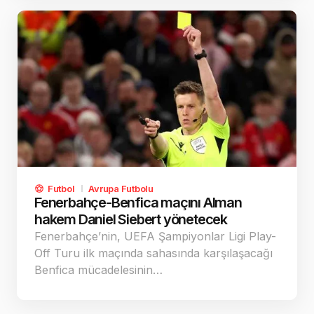
Futbol
Avrupa Futbolu
Fenerbahçe-Benfica maçını Alman
hakem Daniel Siebert yönetecek
Fenerbahçe’nin, UEFA Şampiyonlar Ligi Play-
Off Turu ilk maçında sahasında karşılaşacağı
Benfica mücadelesinin…