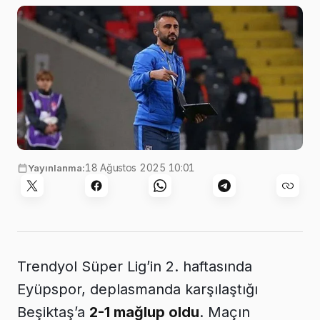
18 Ağustos 2025 10:01
Yayınlanma:
Trendyol Süper Lig’in 2. haftasında
Eyüpspor, deplasmanda karşılaştığı
Beşiktaş’a
2-1 mağlup oldu
. Maçın