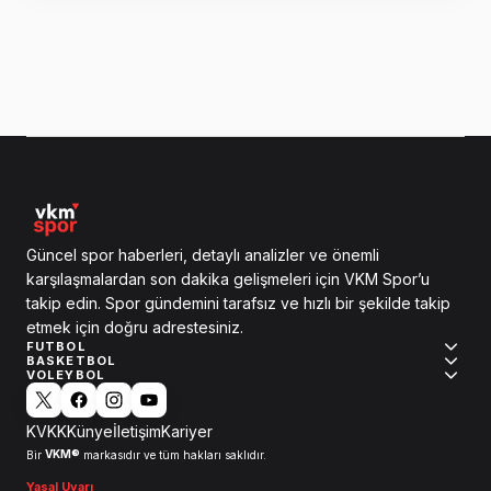
Güncel spor haberleri, detaylı analizler ve önemli
karşılaşmalardan son dakika gelişmeleri için VKM Spor’u
takip edin. Spor gündemini tarafsız ve hızlı bir şekilde takip
etmek için doğru adrestesiniz.
FUTBOL
BASKETBOL
VOLEYBOL
KVKK
Künye
İletişim
Kariyer
VKM®
Bir
markasıdır ve tüm hakları saklıdır.
Yasal Uyarı