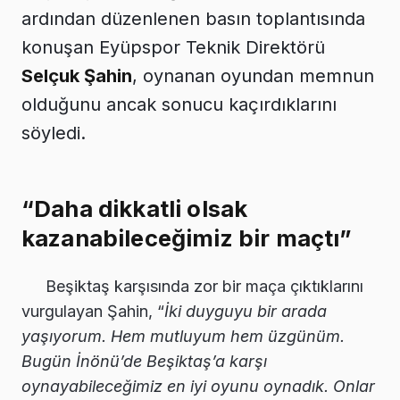
ardından düzenlenen basın toplantısında
konuşan Eyüpspor Teknik Direktörü
Selçuk Şahin
, oynanan oyundan memnun
olduğunu ancak sonucu kaçırdıklarını
söyledi.
“Daha dikkatli olsak
kazanabileceğimiz bir maçtı”
Beşiktaş karşısında zor bir maça çıktıklarını
vurgulayan Şahin, “
İki duyguyu bir arada
yaşıyorum. Hem mutluyum hem üzgünüm.
Bugün İnönü’de Beşiktaş’a karşı
oynayabileceğimiz en iyi oyunu oynadık. Onlar