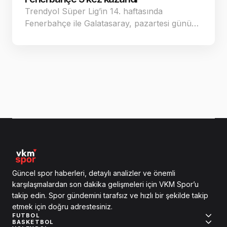
Trendyol Süper Lig’in 14. haftasında
Fenerbahçe ile Galatasaray, pazartesi günü…
Güncel spor haberleri, detaylı analizler ve önemli
karşılaşmalardan son dakika gelişmeleri için VKM Spor’u
takip edin. Spor gündemini tarafsız ve hızlı bir şekilde takip
etmek için doğru adrestesiniz.
FUTBOL
BASKETBOL