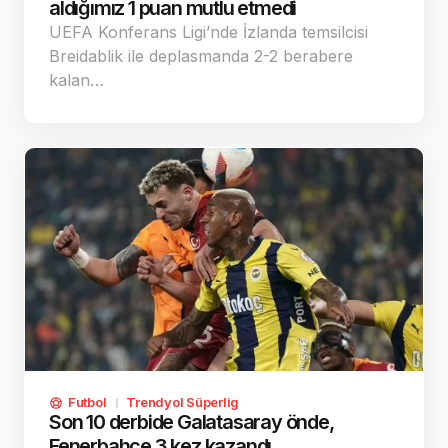
aldığımız 1 puan mutlu etmedi
UEFA Konferans Ligi’nde İzlanda temsilcisi
Breidablik ile deplasmanda 2-2 berabere
kalan…
Futbol
Trendyol Süperlig
Son 10 derbide Galatasaray önde,
Fenerbahçe 3 kez kazandı