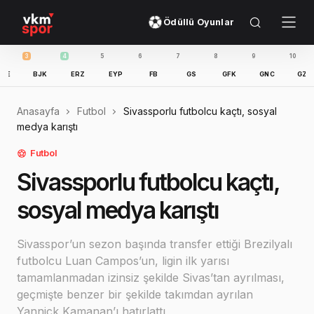
Ödüllü Oyunlar
4
5
6
7
8
9
10
11
BJK
ERZ
EYP
FB
GS
GFK
GNC
GZT
IB
Anasayfa
Futbol
Sivassporlu futbolcu kaçtı, sosyal
medya karıştı
Futbol
Sivassporlu futbolcu kaçtı,
sosyal medya karıştı
Sivasspor’un sezon başında transfer ettiği Brezilyalı
futbolcu Luan Campos’un, ligin ilk yarısı
tamamlanmadan izinsiz şekilde Sivas’tan ayrılması,
geçmişte benzer bir şekilde takımdan ayrılan
Yannick Kamanan’ı hatırlattı