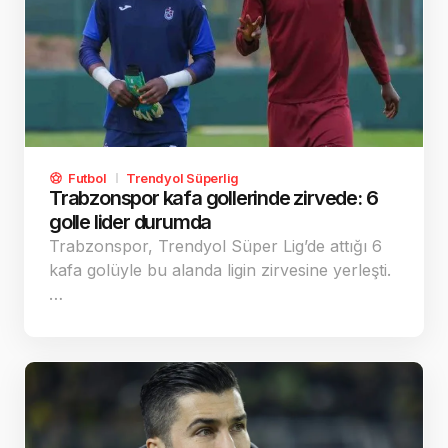
Futbol
Trendyol Süperlig
Trabzonspor kafa gollerinde zirvede: 6
golle lider durumda
Trabzonspor, Trendyol Süper Lig’de attığı 6
kafa golüyle bu alanda ligin zirvesine yerleşti.
…