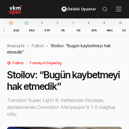
Ödüllü Oyunlar
3
4
5
6
7
8
9
10
11
BJK
ERZ
EYP
FB
GS
GFK
GNC
GZT
I
Anasayfa
Futbol
Stoilov: “Bugün kaybetmeyi hak
etmedik”
Futbol
Trendyol Süperlig
Stoilov: “Bugün kaybetmeyi
hak etmedik”
Trendyol Süper Lig’in 9. haftasında Göztepe,
deplasmanda Corendon Alanyaspor’a 1-0 mağlup
oldu