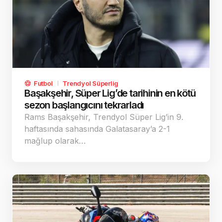
Futbol
Trendyol Süperlig
Başakşehir, Süper Lig’de tarihinin en kötü
sezon başlangıcını tekrarladı
Rams Başakşehir, Trendyol Süper Lig’in 9.
haftasında sahasında Galatasaray’a 2-1
mağlup olarak…