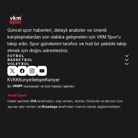
Güncel spor haberleri, detaylı analizler ve önemli
karşılaşmalardan son dakika gelişmeleri için VKM Spor’u
takip edin. Spor gündemini tarafsız ve hızlı bir şekilde takip
etmek için doğru adrestesiniz.
FUTBOL
BASKETBOL
VOLEYBOL
KVKK
Künye
İletişim
Kariyer
VKM®
Bir
markasıdır ve tüm hakları saklıdır.
Yasal Uyarı
Haber içerikleri
İHA
tarafından; maç verileri, skorlar, fikstürler ve benzeri tüm
sayısal spor verileri ise
Broadage
tarafından lisanslı olarak sağlanmaktadır.