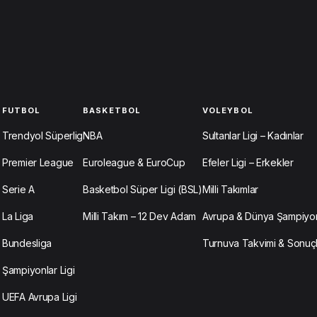
FUTBOL
BASKETBOL
VOLEYBOL
Trendyol Süperlig
NBA
Sultanlar Ligi – Kadınlar
Premier League
Euroleague & EuroCup
Efeler Ligi – Erkekler
Serie A
Basketbol Süper Ligi (BSL)
Milli Takımlar
La Liga
Milli Takım – 12 Dev Adam
Avrupa & Dünya Şampiyon
Bundesliga
Turnuva Takvimi & Sonuç
Şampiyonlar Ligi
UEFA Avrupa Ligi