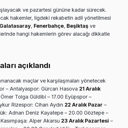
başlayacak ve pazartesi gününe kadar sürecek.
ak hakemler, ligdeki rekabetin adil yönetilmesi
Galatasaray
,
Fenerbahçe
,
Beşiktaş
ve
erinde hangi hakemlerin görev alacağı dikkatle
ları açıklandı
 oynanacak maçlar ve karşılaşmaları yönetecek
or – Antalyaspor: Gürcan Hasova
21 Aralık
 Ömer Tolga Güldibi – 17.00 Eyüpspor –
aykur Rizespor: Cihan Aydın
22 Aralık Pazar
–
rük: Adnan Deniz Kayatepe – 20.00 Göztepe –
– Kasımpaşa: Alper Akarsu
23 Aralık Pazartesi
–