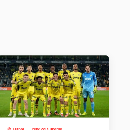
Futbol
Trendyol Süperlig