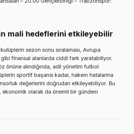
nsalan – 20.00 Gençlerbirliği – Trabzonspor:
 mali hedeflerini etkileyebilir
 kulüplerin sezon sonu sıralaması, Avrupa
 gibi finansal alanlarda ciddi fark yaratabiliyor.
z önüne alındığında, adil yönetim futbol
üplerin sportif başarısı kadar, hakem hatalarına
sorluk değerlerini doğrudan etkileyebiliyor. Bu
l, ekonomik olarak da önemli bir gündem