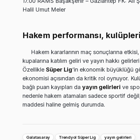
17.00 RAMS Başakşehir – Gaziantep FK: Ali Şa
Halil Umut Meler
Hakem performansı, kulüplerin
Hakem kararlarının maç sonuçlarına etkisi,
kupalarına katılım geliri ve yayın hakkı gelirleri
Özellikle
Süper Lig
‘in ekonomik büyüklüğü gö
ekonomisi açısından da kritik rol oynuyor. Kul
bağlı puan kayıpları da
yayın gelirleri
ve spon
nedenle hakem atamaları sadece sportif deği
maddesi haline gelmiş durumda.
Galatasaray
Trendyol Süper Lig
yayın gelirleri