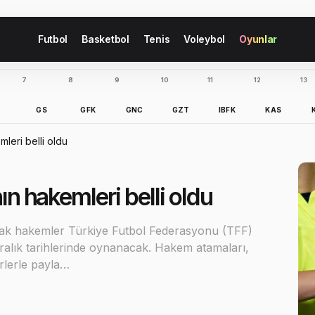
Futbol
Basketbol
Tenis
Voleybol
Oyunlar
7
8
9
10
11
12
13
B
GS
GFK
GNC
GZT
IBFK
KAS
mleri belli oldu
ın hakemleri belli oldu
acak hakemler Türkiye Futbol Federasyonu (TFF)
Aralık tarihlerinde oynanacak. Hakem atamaları,
erlerle payla…