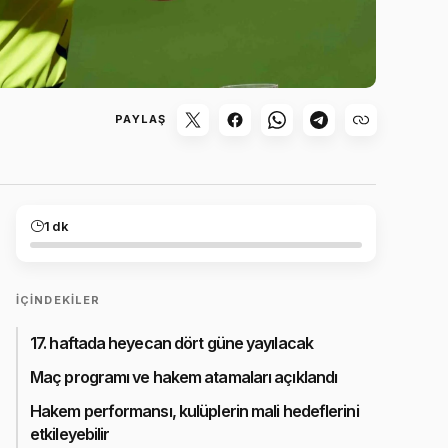
PAYLAŞ
1 dk
İÇINDEKILER
17. haftada heyecan dört güne yayılacak
Maç programı ve hakem atamaları açıklandı
Hakem performansı, kulüplerin mali hedeflerini
etkileyebilir