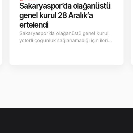
Sakaryaspor’da olağanüstü
genel kurul 28 Aralık’a
ertelendi
Sakaryaspor’da olağanüstü genel kurul,
yeterli çoğunluk sağlanamadığı için ileri…