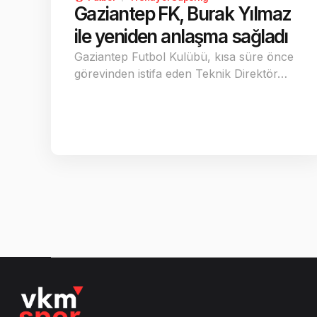
Gaziantep FK, Burak Yılmaz
ile yeniden anlaşma sağladı
Gaziantep Futbol Kulübü, kısa süre önce
görevinden istifa eden Teknik Direktör…