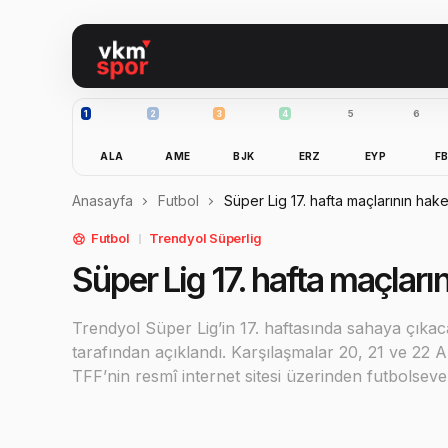
1
2
3
4
5
6
ALA
AME
BJK
ERZ
EYP
F
Anasayfa
Futbol
Süper Lig 17. hafta maçlarının hake
Futbol
Trendyol Süperlig
Süper Lig 17. hafta maçların
Trendyol Süper Lig’in 17. haftasında sahaya çık
tarafından açıklandı. Karşılaşmalar 20, 21 ve 22 
TFF’nin resmî internet sitesi üzerinden futbolsev