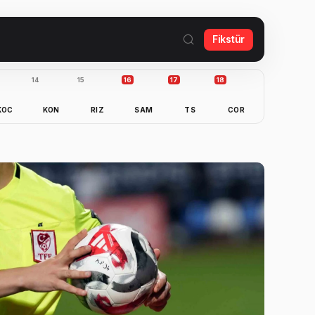
Fikstür
14
15
16
17
18
KOC
KON
RIZ
SAM
TS
COR