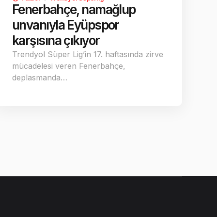
Fenerbahçe, namağlup
unvanıyla Eyüpspor
karşısına çıkıyor
Trendyol Süper Lig’in 17. haftasında zirve
mücadelesi veren Fenerbahçe,
deplasmanda…