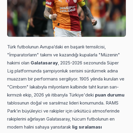
Türk futbolunun Avrupa’daki en başarılı temsilcisi,
"İmparatorların" takımı ve kazandığı kupalarla "Müzenin"
hakimi olan
Galatasaray
, 2025-2026 sezonunda Süper
Lig platformunda şampiyonluk serisini sürdürmek adına
muazzam bir performans sergiliyor. 1905 yılında kurulan ve
"Cimbom" lakabıyla milyonların kalbinde taht kuran sarı-
kırmızılı ekip, 2026 yılı itibarıyla Türkiye'deki
puan durumu
tablosunun doğal ve sarsılmaz lideri konumunda. RAMS
Park’ın büyüleyici ve rakipler için ürkütücü atmosferinde
rakiplerini ağırlayan Galatasaray, hücum futbolunun en
modern halini sahaya yansıtarak
lig sıralaması