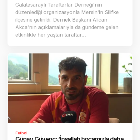
Galatasaraylı Taraftarlar Derneği'nin
düzenlediği organizasyonla Mersin'in Silifke
ilçesine getirildi. Dernek Başkanı Alican
Akca'nın açıklamalarıyla da gündeme gelen
etkinlikte her yaştan taraftar…
Futbol
Günay Güvenç: ‘İnşallah hocamızla daha