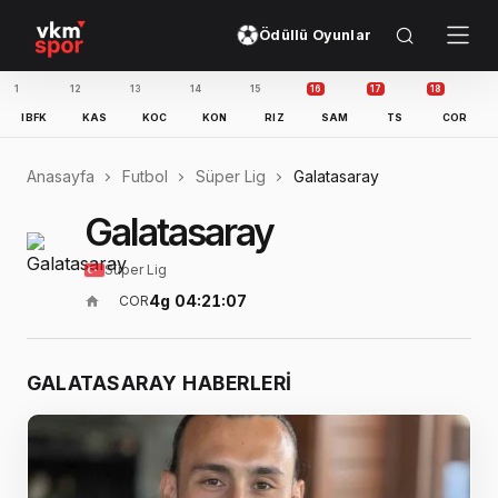
Ödüllü Oyunlar
10
11
12
13
14
15
16
17
GZT
IBFK
KAS
KOC
KON
RIZ
SAM
TS
Anasayfa
Futbol
Süper Lig
Galatasaray
Galatasaray
Süper Lig
4g 04:21:06
COR
GALATASARAY HABERLERI