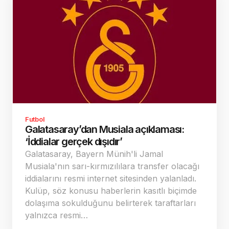
Futbol
Galatasaray’dan Musiala açıklaması:
‘İddialar gerçek dışıdır’
Galatasaray, Bayern Münih'li Jamal
Musiala'nın sarı-kırmızılılara transfer olacağı
iddialarını resmi internet sitesinden yalanladı.
Kulüp, söz konusu haberlerin kasıtlı biçimde
dolaşıma sokulduğunu belirterek taraftarları
yalnızca resmi…