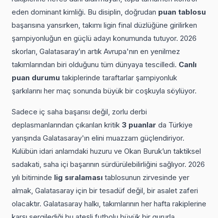
eden dominant kimliği. Bu disiplin, doğrudan
puan tablosu
başarısına yansırken, takımı ligin final düzlüğüne girilirken
şampiyonluğun en güçlü adayı konumunda tutuyor. 2026
skorları, Galatasaray’ın artık Avrupa'nın en yenilmez
takımlarından biri olduğunu tüm dünyaya tescilledi.
Canlı
puan durumu
takiplerinde taraftarlar şampiyonluk
şarkılarını her maç sonunda büyük bir coşkuyla söylüyor.
Sadece iç saha başarısı değil, zorlu derbi
deplasmanlarından çıkarılan kritik
3 puanlar
da Türkiye
yarışında Galatasaray'ın elini muazzam güçlendiriyor.
Kulübün idari anlamdaki huzuru ve Okan Buruk’un taktiksel
sadakati, saha içi başarının sürdürülebilirliğini sağlıyor. 2026
yılı bitiminde
lig sıralaması
tablosunun zirvesinde yer
almak, Galatasaray için bir tesadüf değil, bir asalet zaferi
olacaktır. Galatasaray halkı, takımlarının her hafta rakiplerine
karşı sergilediği bu ateşli futbolu büyük bir gururla