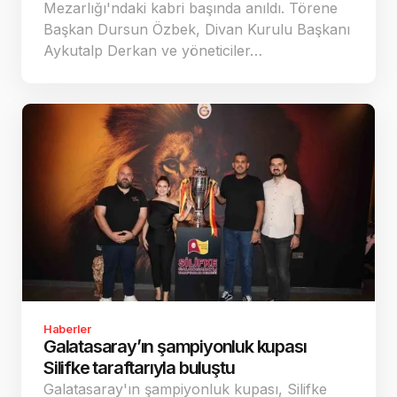
Mezarlığı'ndaki kabri başında anıldı. Törene
Başkan Dursun Özbek, Divan Kurulu Başkanı
Aykutalp Derkan ve yöneticiler…
Haberler
Galatasaray’ın şampiyonluk kupası
Silifke taraftarıyla buluştu
Galatasaray'ın şampiyonluk kupası, Silifke