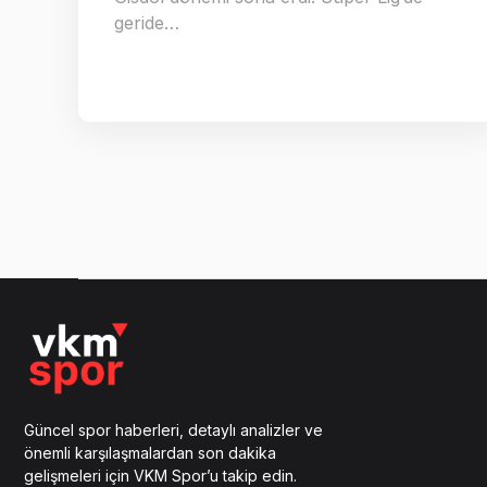
geride…
Güncel spor haberleri, detaylı analizler ve
önemli karşılaşmalardan son dakika
gelişmeleri için VKM Spor’u takip edin.