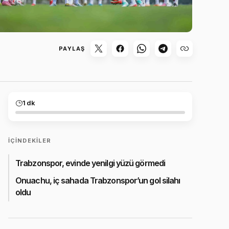
PAYLAŞ
1 dk
İÇINDEKILER
Trabzonspor, evinde yenilgi yüzü görmedi
Onuachu, iç sahada Trabzonspor’un gol silahı
oldu