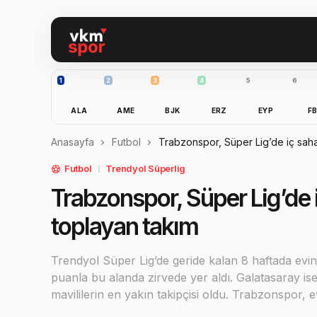
1
2
3
4
5
6
ALA
AME
BJK
ERZ
EYP
F
Anasayfa
Futbol
Trabzonspor, Süper Lig’de iç sah
Futbol
Trendyol Süperlig
Trabzonspor, Süper Lig’de
toplayan takım
Trendyol Süper Lig’de geride kalan 8 haftada ev
puanla bu alanda zirvede yer aldı. Galatasaray i
mavililerin en yakın takipçisi oldu. Trabzonspor, 