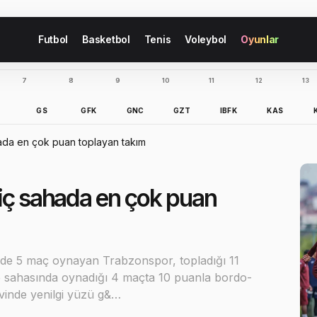
Futbol
Basketbol
Tenis
Voleybol
Oyunlar
7
8
9
10
11
12
13
B
GS
GFK
GNC
GZT
IBFK
KAS
ada en çok puan toplayan takım
 iç sahada en çok puan
inde 5 maç oynayan Trabzonspor, topladığı 11
se sahasında oynadığı 4 maçta 10 puanla bordo-
evinde yenilgi yüzü g&…