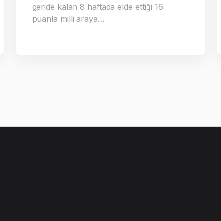
geride kalan 8 haftada elde ettiği 16
puanla milli araya…