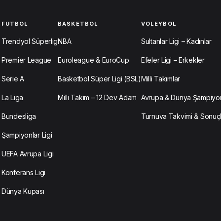
FUTBOL
BASKETBOL
VOLEYBOL
Trendyol Süperlig
NBA
Sultanlar Ligi – Kadınlar
Premier League
Euroleague & EuroCup
Efeler Ligi – Erkekler
Serie A
Basketbol Süper Ligi (BSL)
Milli Takımlar
La Liga
Milli Takım – 12 Dev Adam
Avrupa & Dünya Şampiyon
Bundesliga
Turnuva Takvimi & Sonuç
Şampiyonlar Ligi
UEFA Avrupa Ligi
Konferans Ligi
Dünya Kupası