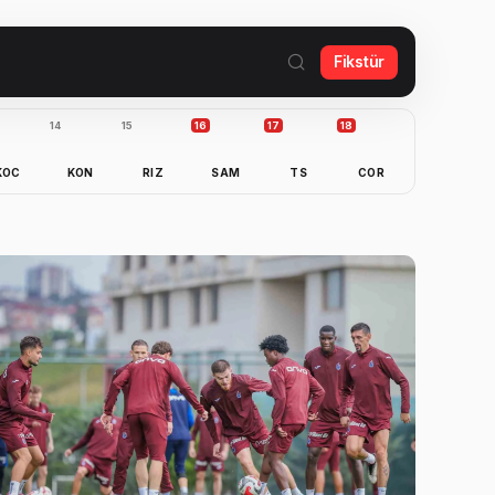
Fikstür
14
15
16
17
18
KOC
KON
RIZ
SAM
TS
COR