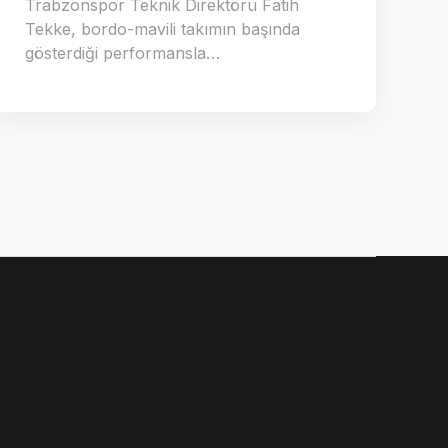
Trabzonspor Teknik Direktörü Fatih
Tekke, bordo-mavili takımın başında
gösterdiği performansla…