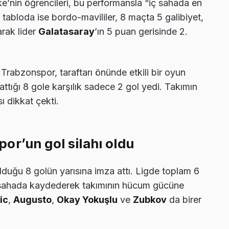
ke’nin öğrencileri, bu performansla “iç sahada en
tabloda ise bordo-mavililer, 8 maçta 5 galibiyet,
arak lider
Galatasaray
’ın 5 puan gerisinde 2.
rabzonspor, taraftarı önünde etkili bir oyun
attığı 8 gole karşılık sadece 2 gol yedi. Takımın
ı dikkat çekti.
or’un gol silahı oldu
duğu 8 golün yarısına imza attı. Ligde toplam 6
 iç sahada kaydederek takımının hücum gücüne
ic
,
Augusto
,
Okay Yokuşlu
ve
Zubkov
da birer