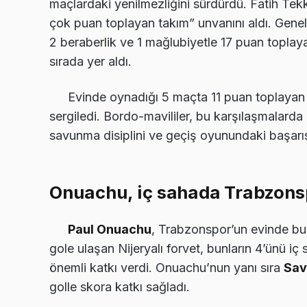
maçlardaki yenilmezliğini sürdürdü. Fatih Tek
çok puan toplayan takım” unvanını aldı. Genel 
2 beraberlik ve 1 mağlubiyetle 17 puan toplay
sırada yer aldı.
Evinde oynadığı 5 maçta 11 puan toplayan T
sergiledi. Bordo-mavililer, bu karşılaşmalarda 
savunma disiplini ve geçiş oyunundaki başarıs
Onuachu, iç sahada Trabzonsp
Paul Onuachu
, Trabzonspor’un evinde bul
gole ulaşan Nijeryalı forvet, bunların 4’ünü
önemli katkı verdi. Onuachu’nun yanı sıra
Sav
golle skora katkı sağladı.