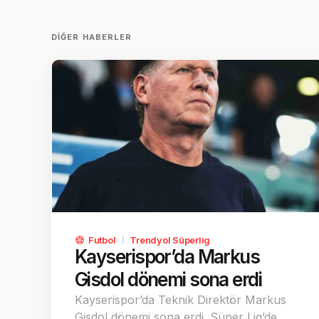
DIĞER HABERLER
Futbol
Trendyol Süperlig
Kayserispor’da Markus
Gisdol dönemi sona erdi
Kayserispor’da Teknik Direktör Markus
Gisdol dönemi sona erdi. Süper Lig’de