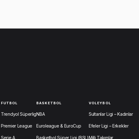
FUTBOL
BASKETBOL
VOLEYBOL
Trendyol Süperlig
NBA
Sultanlar Ligi – Kadınlar
Premier League
Euroleague & EuroCup
Efeler Ligi – Erkekler
Serie A
Basketbol Süper Ligi (BSL)
Milli Takımlar