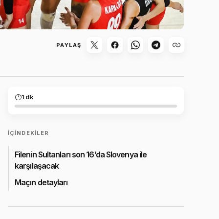
PAYLAŞ
1 dk
İÇINDEKILER
Filenin Sultanları son 16’da Slovenya ile
karşılaşacak
Maçın detayları