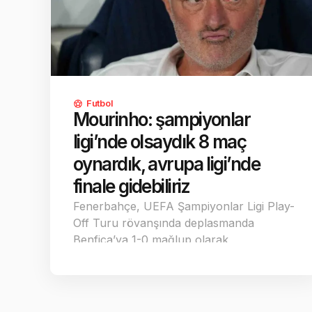
Futbol
Mourinho: şampiyonlar
ligi’nde olsaydık 8 maç
oynardık, avrupa ligi’nde
finale gidebiliriz
Fenerbahçe, UEFA Şampiyonlar Ligi Play-
Off Turu rövanşında deplasmanda
Benfica’ya 1-0 mağlup olarak
turnuvaya…