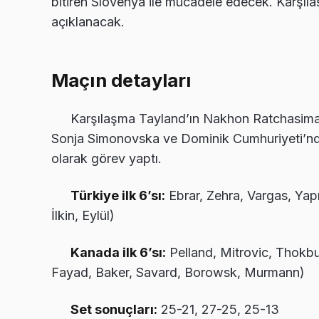
bitiren Slovenya ile mücadele edecek. Karşıl
açıklanacak.
Maçın detayları
Karşılaşma Tayland’ın Nakhon Ratchasim
Sonja Simonovska ve Dominik Cumhuriyeti’n
olarak görev yaptı.
Türkiye ilk 6’sı:
Ebrar, Zehra, Vargas, Yapr
İlkin, Eylül)
Kanada ilk 6’sı:
Pelland, Mitrovic, Thokb
Fayad, Baker, Savard, Borowsk, Murmann)
Set sonuçları:
25-21, 27-25, 25-13