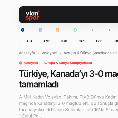
1
2
3
4
5
6
ALA
AME
BJK
ERZ
EYP
F
Anasayfa
Voleybol
Avrupa & Dünya Şampiyonaları
Voleybol
Avrupa & Dünya Şampiyonaları
Türkiye, Kanada’yı 3-0 mağ
tamamladı
A Milli Kadın Voleybol Takımı, FIVB Dünya Kadın
maçında Kanada’yı 3-0 mağlup etti. Bu sonuçla gru
turuna yükseldi.Filenin Sultanları son 16’da Slove
1 Eylül Pa…