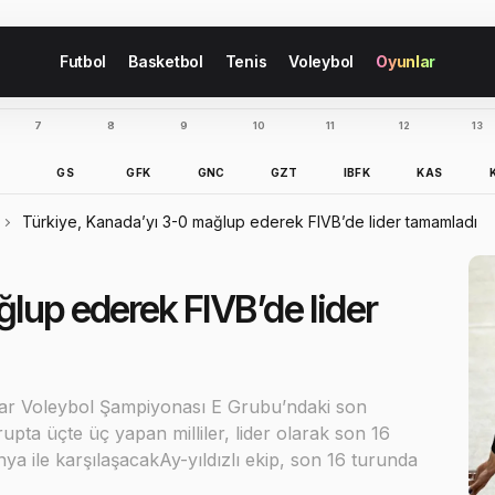
Futbol
Basketbol
Tenis
Voleybol
Oyunlar
7
8
9
10
11
12
13
B
GS
GFK
GNC
GZT
IBFK
KAS
Türkiye, Kanada’yı 3-0 mağlup ederek FIVB’de lider tamamladı
lup ederek FIVB’de lider
lar Voleybol Şampiyonası E Grubu’ndaki son
pta üçte üç yapan milliler, lider olarak son 16
nya ile karşılaşacakAy-yıldızlı ekip, son 16 turunda