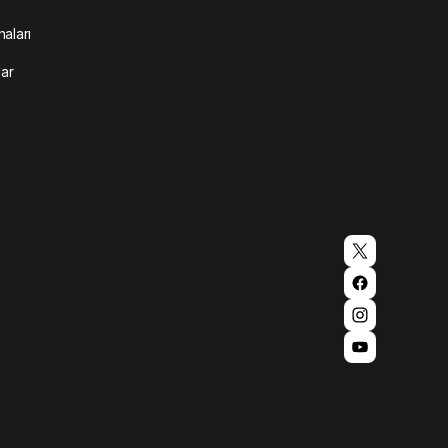
aları
lar