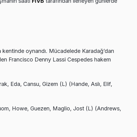
aşmanın saati
FIVB
tarafından ilerleyen günlerde
a kentinde oynandı. Mücadelede Karadağ’dan
den Francisco Denny Lassi Cespedes hakem
ak, Eda, Cansu, Gizem (L) (Hande, Aslı, Elif,
uom, Howe, Guezen, Maglio, Jost (L) (Andrews,