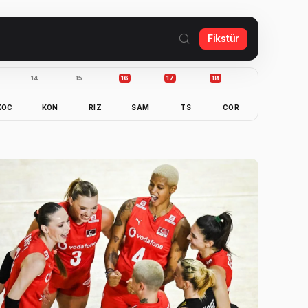
Fikstür
14
15
16
17
18
KOC
KON
RIZ
SAM
TS
COR