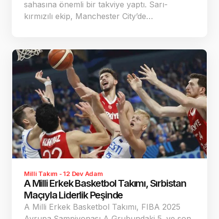
sahasına önemli bir takviye yaptı. Sarı-
kırmızılı ekip, Manchester City’de…
Milli Takım - 12 Dev Adam
A Milli Erkek Basketbol Takımı, Sırbistan
Maçıyla Liderlik Peşinde
A Milli Erkek Basketbol Takımı, FIBA 2025
Avrupa Şampiyonası A Grubundaki 5. ve son