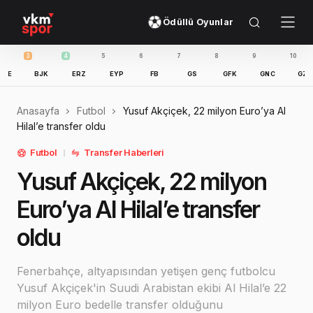
Ödüllü Oyunlar
3
4
5
6
7
8
9
10
11
BJK
ERZ
EYP
FB
GS
GFK
GNC
GZT
Anasayfa
Futbol
Yusuf Akçiçek, 22 milyon Euro’ya Al
Hilal’e transfer oldu
Futbol
Transfer Haberleri
Yusuf Akçiçek, 22 milyon
Euro’ya Al Hilal’e transfer
oldu
Fenerbahçe, altyapısından yetişen genç futbolcu
Yusuf Akçiçek'in Suudi Arabistan ekibi Al Hilal’e 22
milyon Euro bedelle transfer olduğunu