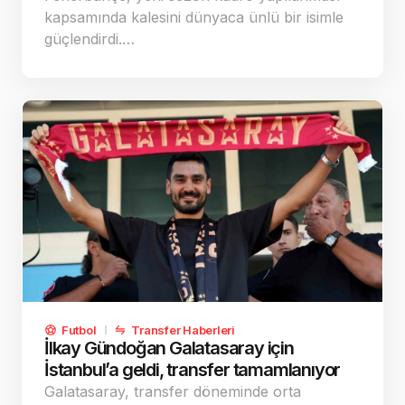
kapsamında kalesini dünyaca ünlü bir isimle
güçlendirdi.…
Futbol
Transfer Haberleri
İlkay Gündoğan Galatasaray için
İstanbul’a geldi, transfer tamamlanıyor
Galatasaray, transfer döneminde orta