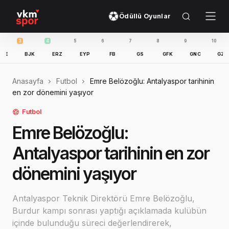
Ödüllü Oyunlar
3
4
5
6
7
8
9
10
11
BJK
ERZ
EYP
FB
GS
GFK
GNC
GZT
I
Anasayfa
Futbol
Emre Belözoğlu: Antalyaspor tarihinin
en zor dönemini yaşıyor
Futbol
Emre Belözoğlu:
Antalyaspor tarihinin en zor
dönemini yaşıyor
Antalyaspor Teknik Direktörü Emre Belözoğlu,
Burdur kampı sonrası yaptığı açıklamada kulübün
içinde bulunduğu süreci değerlendirerek,