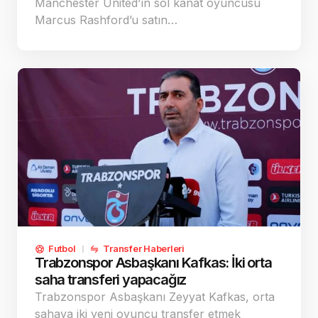
Manchester United’ın sol kanat oyuncusu
Marcus Rashford’u satın…
Futbol
Transfer Haberleri
Trabzonspor Asbaşkanı Kafkas: İki orta
saha transferi yapacağız
Trabzonspor Asbaşkanı Zeyyat Kafkas, orta
sahaya iki yeni oyuncu transfer etmek