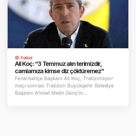
Futbol
Ali Koç: “3 Temmuz alın terimizdir,
camiamıza kimse diz çöktüremez”
Fenerbahçe Başkanı Ali Koç, Trabzonspor
maçı sonrası Trabzon Büyükşehir Belediye
Başkanı Ahmet Metin Genç’in…