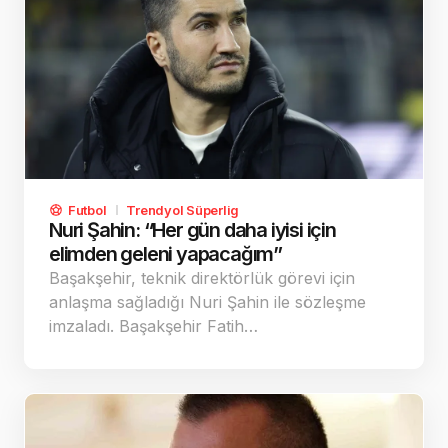
Futbol
Trendyol Süperlig
Nuri Şahin: “Her gün daha iyisi için
elimden geleni yapacağım”
Başakşehir, teknik direktörlük görevi için
anlaşma sağladığı Nuri Şahin ile sözleşme
imzaladı. Başakşehir Fatih…