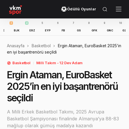
Ödüllü Oyunlar
3
4
5
6
7
8
9
10
11
BJK
ERZ
EYP
FB
GS
GFK
GNC
GZT
Anasayfa
Basketbol
Ergin Ataman, EuroBasket 2025’in
en iyi başantrenörü seçildi
Basketbol
Milli Takım - 12 Dev Adam
Ergin Ataman, EuroBasket
2025’in en iyi başantrenörü
seçildi
A Milli Erkek Basketbol Takımı, 2025 Avrupa
Basketbol Şampiyonası finalinde Almanya’ya 88-83
mağlup olarak gümüş madalya kazandı