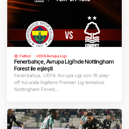
Futbol
UEFA Avrupa Ligi
Fenerbahçe, Avrupa Ligi’nde Nottingham
Forest ile eşleşti
Fenerbahçe, UEFA Avrupa Ligi son 16 play-
off turunda İngiltere Premier Lig temsilcisi
Nottingham Forest…