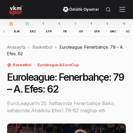
Ödüllü Oyunlar
3
4
5
6
7
8
9
10
11
BJK
ERZ
EYP
FB
GS
GFK
GNC
GZT
I
Anasayfa
Basketbol
Euroleague: Fenerbahçe: 79 – A.
Efes: 62
Basketbol
Euroleague & EuroCup
Euroleague: Fenerbahçe: 79
– A. Efes: 62
EuroLeague’in 25. haftasında Fenerbahçe Beko,
sahasında Anadolu Efes’i 79-62 mağlup etti