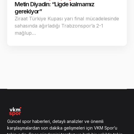
Metin Diyadin: “Ligde kalmamız
gerekiyor”
Ziraat Türkiye Kupası yarı final mücadelesinde
sahasında ağırladığı Trabzonspor’a 2-1
mağlup…
Güncel spor haberleri, detaylı analizler ve önemli
karşılaşmalardan son dakika gelişmeleri için VKM Spor’u