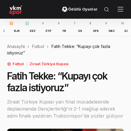
Ödüllü Oyunlar
3
4
5
6
7
8
9
10
11
BJK
ERZ
EYP
FB
GS
GFK
GNC
GZT
I
Anasayfa
Futbol
Fatih Tekke: “Kupayı çok fazla
istiyoruz”
Futbol
Ziraat Türkiye Kupası
Fatih Tekke: “Kupayı çok
fazla istiyoruz”
Ziraat Türkiye Kupası yarı final mücadelesinde
deplasmanda Gençlerbirliği'ni 2-1 mağlup ederek
adını finale yazdıran Trabzonspor'da yüzler gülüyor