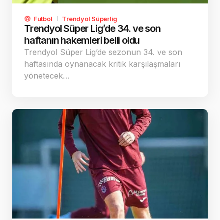
Futbol
Trendyol Süperlig
Trendyol Süper Lig’de 34. ve son
haftanın hakemleri belli oldu
Trendyol Süper Lig’de sezonun 34. ve son
haftasında oynanacak kritik karşılaşmaları
yönetecek…