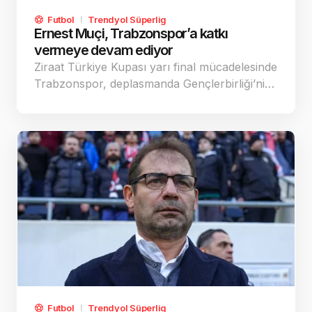
Futbol
Trendyol Süperlig
Ernest Muçi, Trabzonspor’a katkı
vermeye devam ediyor
Ziraat Türkiye Kupası yarı final mücadelesinde
Trabzonspor, deplasmanda Gençlerbirliği’ni…
Futbol
Trendyol Süperlig