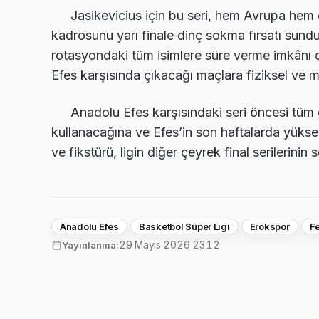
Jasikevicius için bu seri, hem Avrupa hem
kadrosunu yarı finale dinç sokma fırsatı sundu.
rotasyondaki tüm isimlere süre verme imkânı da 
Efes karşısında çıkacağı maçlara fiziksel ve 
Anadolu Efes karşısındaki seri öncesi tüm g
kullanacağına ve Efes’in son haftalarda yüksel
ve fikstürü, ligin diğer çeyrek final serilerin
Anadolu Efes
Basketbol Süper Ligi
Erokspor
F
29 Mayıs 2026 23:12
Yayınlanma: