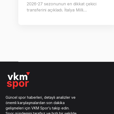
2026-27 sezonunun en dikkat çekici
transferini açıkladı. İtalya Milli…
Güncel spor haberleri, detaylı analizler ve
önemli karşılaşmalardan son dakika
gelişmeleri için VKM Spor’u takip edin.
Spor gündemini tarafsız ve hızlı bir şekilde