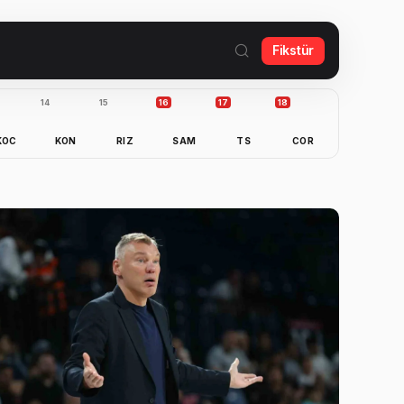
Fikstür
14
15
16
17
18
KOC
KON
RIZ
SAM
TS
COR