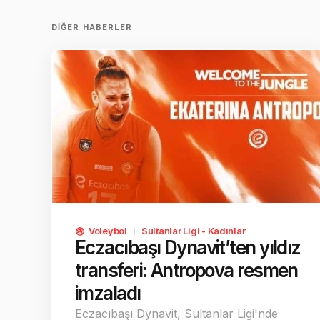
DIĞER HABERLER
Voleybol
Sultanlar Ligi - Kadınlar
Eczacıbaşı Dynavit’ten yıldız
transferi: Antropova resmen
imzaladı
Eczacıbaşı Dynavit, Sultanlar Ligi'nde