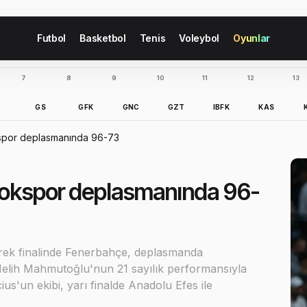
Futbol
Basketbol
Tenis
Voleybol
Oyunlar
7
8
9
10
11
12
13
B
GS
GFK
GNC
GZT
IBFK
KAS
kspor deplasmanında 96-73
Erokspor deplasmanında 96-
yrek finalinde Fenerbahçe, deplasmanda
 Melih Mahmutoğlu'nun 21 sayılık performansıyla
ius'un ekibi, yarı finalde Anadolu Efes ile