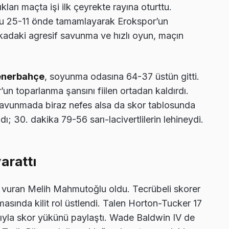
tıkları maçta işi ilk çeyrekte rayına oturttu.
unu 25-11 önde tamamlayarak Erokspor’un
ikadaki agresif savunma ve hızlı oyun, maçın
enerbahçe
, soyunma odasına 64-37 üstün gitti.
r’un toparlanma şansını fiilen ortadan kaldırdı.
savunmada biraz nefes alsa da skor tablosunda
; 30. dakika 79-56 sarı-lacivertlilerin lehineydi.
arattı
a vuran Melih Mahmutoğlu oldu. Tecrübeli skorer
lmasında kilit rol üstlendi. Talen Horton-Tucker 17
yıyla skor yükünü paylaştı. Wade Baldwin IV de