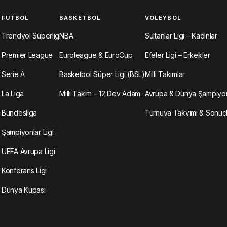
FUTBOL
BASKETBOL
VOLEYBOL
Trendyol Süperlig
NBA
Sultanlar Ligi – Kadınlar
Premier League
Euroleague & EuroCup
Efeler Ligi – Erkekler
Serie A
Basketbol Süper Ligi (BSL)
Milli Takımlar
La Liga
Milli Takım – 12 Dev Adam
Avrupa & Dünya Şampiyon
Bundesliga
Turnuva Takvimi & Sonuç
Şampiyonlar Ligi
UEFA Avrupa Ligi
Konferans Ligi
Dünya Kupası