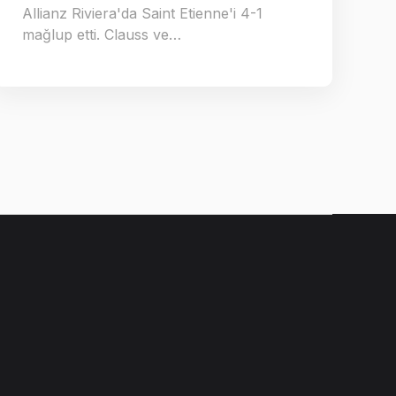
Allianz Riviera'da Saint Etienne'i 4-1
mağlup etti. Clauss ve…