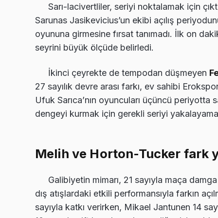
Sarı-lacivertliler, seriyi noktalamak için çık
Sarunas Jasikevicius’un ekibi açılış periyod
oyununa girmesine fırsat tanımadı. İlk on dak
seyrini büyük ölçüde belirledi.
İkinci çeyrekte de tempodan düşmeyen
F
27 sayılık devre arası farkı, ev sahibi Erokspo
Ufuk Sarıca’nın oyuncuları üçüncü periyotta 
dengeyi kurmak için gerekli seriyi yakalayamadı
Melih ve Horton-Tucker fark y
Galibiyetin mimarı, 21 sayıyla maça damg
dış atışlardaki etkili performansıyla farkın açı
sayıyla katkı verirken, Mikael Jantunen 14 sa