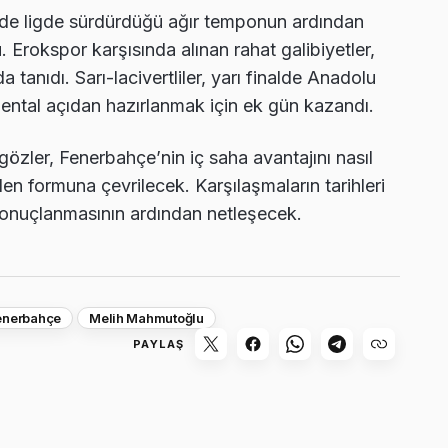
 de ligde sürdürdüğü ağır temponun ardından
 Erokspor karşısında alınan rahat galibiyetler,
tanıdı. Sarı-lacivertliler, yarı finalde Anadolu
mental açıdan hazırlanmak için ek gün kazandı.
özler, Fenerbahçe’nin iç saha avantajını nasıl
en formuna çevrilecek. Karşılaşmaların tarihleri
in sonuçlanmasının ardından netleşecek.
enerbahçe
Melih Mahmutoğlu
PAYLAŞ