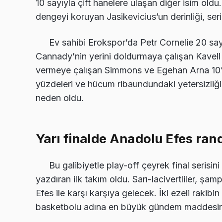
10 sayıyla çift hanelere ulaşan diğer isim old
dengeyi koruyan Jasikevicius’un derinliği, seri
Ev sahibi Erokspor’da Petr Cornelie 20 sa
Cannady’nin yerini doldurmaya çalışan Kavell
vermeye çalışan Simmons ve Egehan Arna 10’ar
yüzdeleri ve hücum ribaundundaki yetersizliği
neden oldu.
Yarı finalde Anadolu Efes ra
Bu galibiyetle play-off çeyrek final serisin
yazdıran ilk takım oldu. Sarı-lacivertliler, ş
Efes ile karşı karşıya gelecek. İki ezeli rakib
basketbolu adına en büyük gündem maddesine