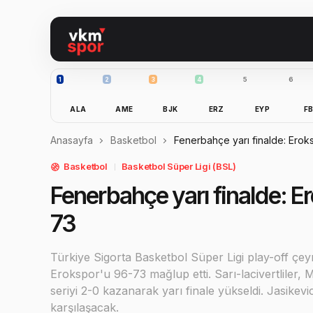
1
2
3
4
5
6
ALA
AME
BJK
ERZ
EYP
F
Anasayfa
Basketbol
Fenerbahçe yarı finalde: Ero
Basketbol
Basketbol Süper Ligi (BSL)
Fenerbahçe yarı finalde: 
73
Türkiye Sigorta Basketbol Süper Ligi play-off çe
Erokspor'u 96-73 mağlup etti. Sarı-lacivertliler,
seriyi 2-0 kazanarak yarı finale yükseldi. Jasikevic
karşılaşacak.