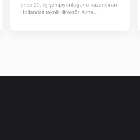
önce 20. lig şampiyonluğunu kazandıran
Hollandalı teknik direktör Arne…