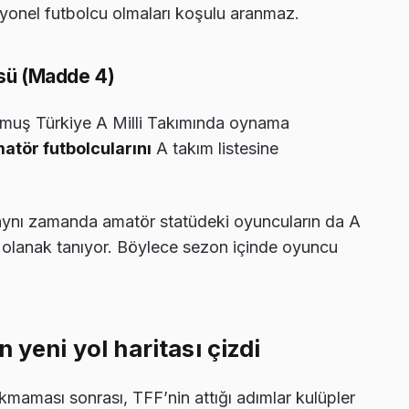
syonel futbolcu olmaları koşulu aranmaz.
üsü (Madde 4)
ğmuş Türkiye A Milli Takımında oynama
atör futbolcularını
A takım listesine
, aynı zamanda amatör statüdeki oyuncuların da A
a olanak tanıyor. Böylece sezon içinde oyuncu
 yeni yol haritası çizdi
kmaması sonrası, TFF’nin attığı adımlar kulüpler