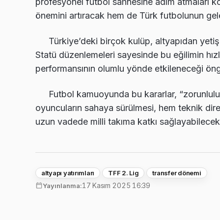
profesyonel futbol sahnesine adım atmaları 
önemini artıracak hem de Türk futbolunun gele
Türkiye’deki birçok kulüp, altyapıdan yet
Statü düzenlemeleri sayesinde bu eğilimin hız
performansının olumlu yönde etkileneceği öng
Futbol kamuoyunda bu kararlar, “zorunlulu
oyuncuların sahaya sürülmesi, hem teknik direk
uzun vadede milli takıma katkı sağlayabilecek 
altyapı yatırımları
TFF 2. Lig
transfer dönemi
17 Kasım 2025 16:39
Yayınlanma: