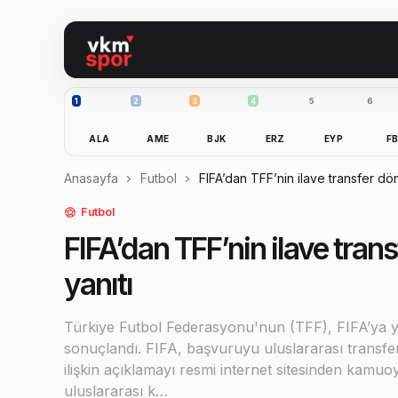
1
2
3
4
5
6
ALA
AME
BJK
ERZ
EYP
F
Anasayfa
Futbol
FIFA’dan TFF’nin ilave transfer dön
Futbol
FIFA’dan TFF’nin ilave tran
yanıtı
Türkiye Futbol Federasyonu'nun (TFF), FIFA’ya y
sonuçlandı. FIFA, başvuruyu uluslararası transfe
ilişkin açıklamayı resmi internet sitesinden kamuo
uluslararası k…