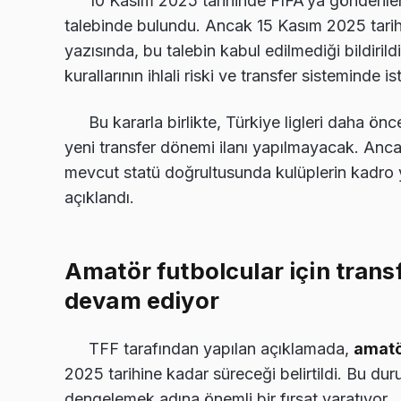
10 Kasım 2025 tarihinde FIFA’ya gönderile
talebinde bulundu. Ancak 15 Kasım 2025 tari
yazısında, bu talebin kabul edilmediği bildirildi
kurallarının ihlali riski ve transfer sisteminde 
Bu kararla birlikte, Türkiye ligleri daha ön
yeni transfer dönemi ilanı yapılmayacak. Ancak
mevcut statü doğrultusunda kulüplerin kadro y
açıklandı.
Amatör futbolcular için trans
devam ediyor
TFF tarafından yapılan açıklamada,
amatö
2025 tarihine kadar süreceği belirtildi. Bu duru
dengelemek adına önemli bir fırsat yaratıyor.