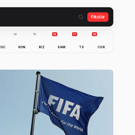
Fikstür
14
15
16
17
18
KOC
KON
RIZ
SAM
TS
COR