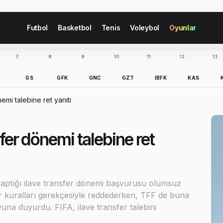
Futbol
Basketbol
Tenis
Voleybol
Oyunlar
7
8
9
10
11
12
13
B
GS
GFK
GNC
GZT
IBFK
KAS
emi talebine ret yanıtı
sfer dönemi talebine ret
aptığı ilave transfer dönemi başvurusu olumsuz
r kuralları gerekçesiyle reddederken, TFF de buna
yuna duyurdu. FIFA, ilave transfer talebini