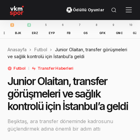
Ödüllü Oyunlar
3
4
5
6
7
8
9
10
11
BJK
ERZ
EYP
FB
GS
GFK
GNC
GZT
Anasayfa
Futbol
Junior Olaitan, transfer görüşmeleri
ve sağlık kontrolü için İstanbul’a geldi
Futbol
Transfer Haberleri
Junior Olaitan, transfer
görüşmeleri ve sağlık
kontrolü için İstanbul’a geldi
Beşiktaş, ara transfer döneminde kadrosunu
güçlendirmek adına önemli bir adım attı