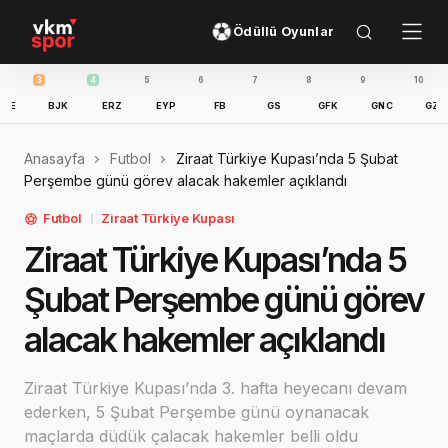
Ödüllü Oyunlar
3
4
5
6
7
8
9
10
11
BJK
ERZ
EYP
FB
GS
GFK
GNC
GZT
I
Anasayfa
Futbol
Ziraat Türkiye Kupası’nda 5 Şubat
Perşembe günü görev alacak hakemler açıklandı
Futbol
Ziraat Türkiye Kupası
Ziraat Türkiye Kupası’nda 5
Şubat Perşembe günü görev
alacak hakemler açıklandı
Ziraat Türkiye Kupası’nda 3. hafta heyecanı devam
ederken, 5 Şubat Perşembe günü oynanacak
maçlarda düdük çalacak hakemler belli oldu