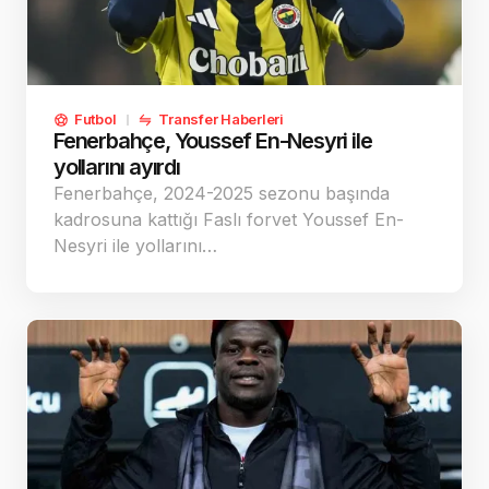
Futbol
Transfer Haberleri
Fenerbahçe, Youssef En-Nesyri ile
yollarını ayırdı
Fenerbahçe, 2024-2025 sezonu başında
kadrosuna kattığı Faslı forvet Youssef En-
Nesyri ile yollarını…