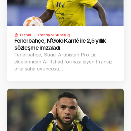
Futbol
Trendyol Süperlig
Fenerbahçe, N’Golo Kanté ile 2,5 yıllık
sözleşme imzaladı
Fenerbahçe, Suudi Arabistan Pro Lig
ekiplerinden Al-Ittihad forması giyen Fransız
orta saha oyuncusu…