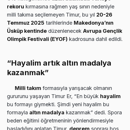
rekoru
kırmasına rağmen yaş sınırı nedeniyle
milli takıma seçilemeyen Timur, bu yıl
20-26
Temmuz 2025
tarihlerinde
Makedonya’nın
Üsküp kentinde
düzenlenecek
Avrupa Gençlik
Olimpik Festivali (EYOF)
kadrosuna dahil edildi.
“Hayalim artık altın madalya
kazanmak”
Milli takım
formasıyla yarışacak olmanın
gururunu yaşayan Timur Er, “En büyük
hayalim
bu formayı giymekti. Şimdi yeni hayalim bu
formayla
altın madalya
kazanmak” dedi. Spora
beden eğitimi öğretmeninin yönlendirmesiyle
başladığını anlatan Timur,
deprem
sonrası boş