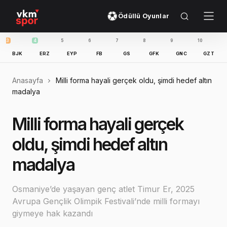
Ödüllü Oyunlar
4
5
6
7
8
9
10
11
K
ERZ
EYP
FB
GS
GFK
GNC
GZT
IBFK
Anasayfa
Milli forma hayali gerçek oldu, şimdi hedef altın
madalya
Milli forma hayali gerçek
oldu, şimdi hedef altın
madalya
Osmaniye’de yaşayan genç atlet Timur Er, 2025
Avrupa Gençlik Olimpik Festivali’nde milli formayı
giymeye hak kazandı