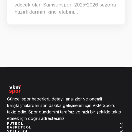
edecek olan Samsunspor, 2025-2026 sezonu
hazırlıklarının ikinci etabını…
Güncel spor haberleri, detaylı analizler ve önemli
karşılaşmalardan son dakika gelişmeleri için VKM Spor’u
takip edin. Spor gündemini tarafsız ve hızlı bir şekilde takip
etmek için doğru adrestesiniz.
FUTBOL
BASKETBOL
VOLEYBOL