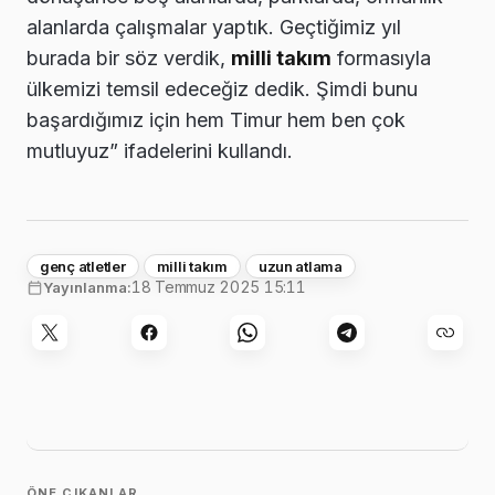
alanlarda çalışmalar yaptık. Geçtiğimiz yıl
burada bir söz verdik,
milli takım
formasıyla
ülkemizi temsil edeceğiz dedik. Şimdi bunu
başardığımız için hem Timur hem ben çok
mutluyuz” ifadelerini kullandı.
genç atletler
milli takım
uzun atlama
18 Temmuz 2025 15:11
Yayınlanma:
ÖNE ÇIKANLAR