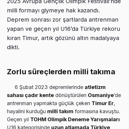
2025 Avrupa Gençlik Olimpik Festivali’nde
milli formayı giymeye hak kazandı.
Deprem sonrası zor şartlarda antrenman
yapan ve geçen yıl U16’da Türkiye rekoru
kıran Timur, artık gözünü altın madalyaya
dikti.
Zorlu süreçlerden milli takıma
6 Şubat 2023 depremlerinde
atletizm
sahası çadır kente
dönüştürülen
Osmaniye
’de
antrenman yapmakta güçlük çeken
Timur Er
,
hayalini kurduğu
milli takım
formasına kavuştu.
Geçen yıl
TOHM Olimpik Deneme Yarışmaları
U16 kategorisinde
uzun atlamada Türkiye