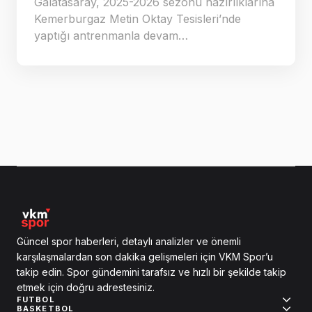
Galatasaray, 2025-2026 sezonu hazırlıklarına
Kemerburgaz Metin Oktay Tesisleri’nde
yaptığı antrenmanla devam…
Güncel spor haberleri, detaylı analizler ve önemli
karşılaşmalardan son dakika gelişmeleri için VKM Spor’u
takip edin. Spor gündemini tarafsız ve hızlı bir şekilde takip
etmek için doğru adrestesiniz.
FUTBOL
BASKETBOL