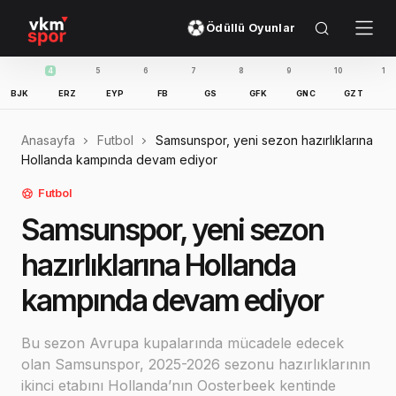
Ödüllü Oyunlar
4
5
6
7
8
9
10
11
ERZ
EYP
FB
GS
GFK
GNC
GZT
IBFK
Anasayfa
Futbol
Samsunspor, yeni sezon hazırlıklarına
Hollanda kampında devam ediyor
Futbol
Samsunspor, yeni sezon
hazırlıklarına Hollanda
kampında devam ediyor
Bu sezon Avrupa kupalarında mücadele edecek
olan Samsunspor, 2025-2026 sezonu hazırlıklarının
ikinci etabını Hollanda’nın Oosterbeek kentinde