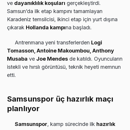
ve
dayanıklılık koşuları
gerçekleştirdi.
Samsun’da ilk etap kampını tamamlayan
Karadeniz temsilcisi, ikinci etap için yurt dışına
çıkarak
Hollanda kampı
na başladı.
Antrenmana yeni transferlerden
Logi
Tomasson, Antoine Makoumbou, Anthony
Musaba
ve
Joe Mendes
de katıldı. Oyuncuların
istekli ve hırslı görüntüsü, teknik heyeti memnun
etti.
Samsunspor üç hazırlık maçı
planlıyor
Samsunspor
, kamp sürecinde ilk
hazırlık