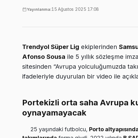
15 Ağustos 2025 17:08
Yayınlanma:
Trendyol Süper Lig
ekiplerinden
Samsu
Afonso Sousa
ile 5 yıllık sözleşme imz
sitesinden “Avrupa yolculuğumuzda takı
ifadeleriyle duyurulan bir video ile açıkl
Portekizli orta saha Avrupa 
oynayamayacak
25 yaşındaki futbolcu,
Porto altyapısınd
takımlarında
forma giydi. 2022 yılında
B SA