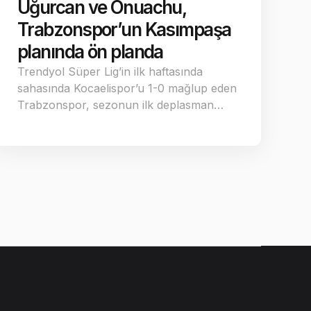
Uğurcan ve Onuachu,
Trabzonspor’un Kasımpaşa
planında ön planda
Trendyol Süper Lig’in ilk haftasında
sahasında Kocaelispor’u 1-0 mağlup eden
Trabzonspor, sezonun ilk deplasman…