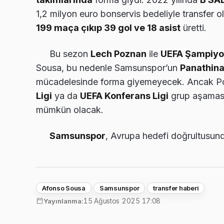
1,2 milyon euro bonservis bedeliyle transfer 
199 maça çıkıp 39 gol ve 18 asist
üretti.
Bu sezon
Lech Poznan
ile
UEFA Şampiyon
Sousa, bu nedenle Samsunspor’un
Panathina
mücadelesinde forma giyemeyecek. Ancak Port
Ligi
ya da
UEFA Konferans Ligi
grup aşaması
mümkün olacak.
Samsunspor
, Avrupa hedefi doğrultusu
Afonso Sousa
Samsunspor
transfer haberi
15 Ağustos 2025 17:08
Yayınlanma: