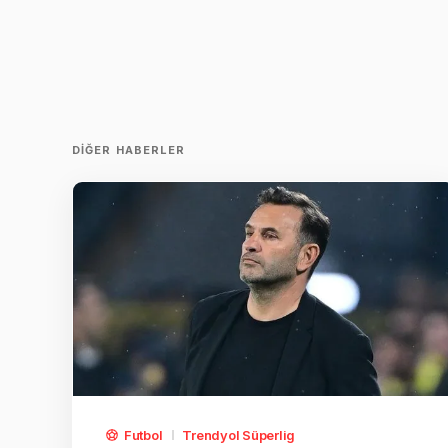
DIĞER HABERLER
Futbol
Trendyol Süperlig