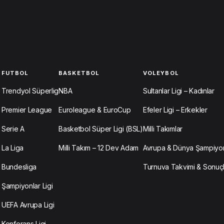
FUTBOL
BASKETBOL
VOLEYBOL
Trendyol Süperlig
NBA
Sultanlar Ligi – Kadınlar
Premier League
Euroleague & EuroCup
Efeler Ligi – Erkekler
Serie A
Basketbol Süper Ligi (BSL)
Milli Takımlar
La Liga
Milli Takım – 12 Dev Adam
Avrupa & Dünya Şampiyon
Bundesliga
Turnuva Takvimi & Sonuç
Şampiyonlar Ligi
UEFA Avrupa Ligi
Konferans Ligi