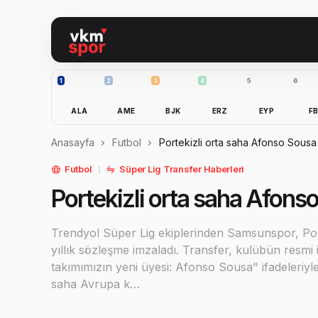
1
2
3
4
5
6
ALA
AME
BJK
ERZ
EYP
F
Anasayfa
Futbol
Portekizli orta saha Afonso Sous
Futbol
Süper Lig Transfer Haberleri
Portekizli orta saha Afon
Trendyol Süper Lig ekiplerinden Samsunspor, Por
yıllık sözleşme imzaladı. Transfer, kulübün resm
takımımızın yeni üyesi: Afonso Sousa" ifadeleriyle 
saha Avrupa k…