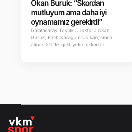
Okan Buruk: “Skordan
mutluyum ama daha iyi
oynamamız gerekirdi”
Galatasaray Teknik Direktörü Okan
Buruk, Fatih Karagümrük karşısında
alınan 3-0’lık galibiyetin ardından…