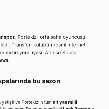
nspor
, Portekizli orta saha oyuncusu
aladı. Transfer, kulübün resmi internet
mımızın yeni üyesi: Afonso Sousa”
andı.
kupalarında bu sezon
a
yetişti ve Portekiz’in tüm
alt yaş milli
D
takımından Polonya temsilcisi
Lech Poznan
‘a