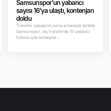
Samsunspor’un yabancı
sayısı 16’ya ulaştı, kontenjan
doldu
Transfer yasağının sona ermesiyle birlikte
Samsunspor, dış transferde 10 yabancı
futbolcuyla sözleşme…