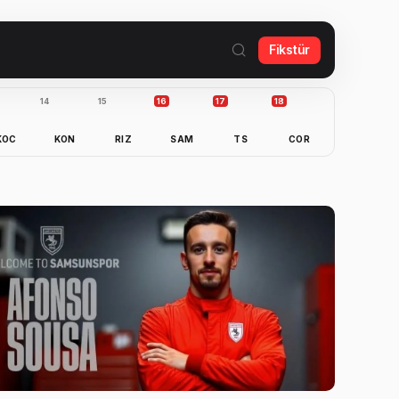
Fikstür
14
15
16
17
18
KOC
KON
RIZ
SAM
TS
COR