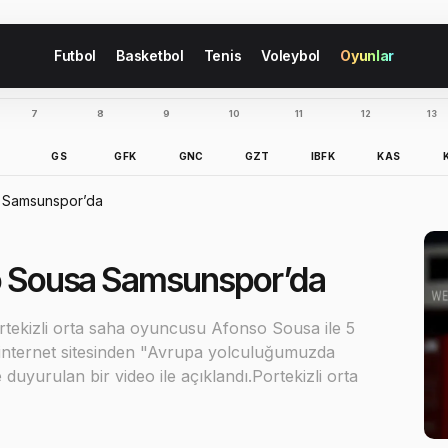
Futbol
Basketbol
Tenis
Voleybol
Oyunlar
7
8
9
10
11
12
13
B
GS
GFK
GNC
GZT
IBFK
KAS
a Samsunspor’da
so Sousa Samsunspor’da
tekizli orta saha oyuncusu Afonso Sousa ile 5
i internet sitesinden "Avrupa yolculuğumuzda
duyurulan bir video ile açıklandı.Portekizli orta