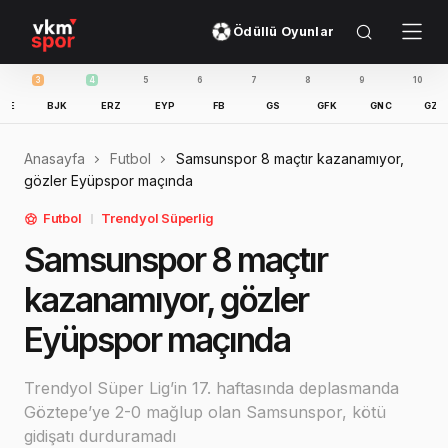
Ödüllü Oyunlar
4
5
6
7
8
9
10
11
BJK
ERZ
EYP
FB
GS
GFK
GNC
GZT
IB
Anasayfa
Futbol
Samsunspor 8 maçtır kazanamıyor,
gözler Eyüpspor maçında
Futbol
Trendyol Süperlig
Samsunspor 8 maçtır
kazanamıyor, gözler
Eyüpspor maçında
Trendyol Süper Lig’in 17. haftasında deplasmanda
Göztepe’ye 2-0 mağlup olan Samsunspor, kötü
gidişatı durduramadı