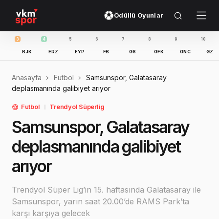
Ödüllü Oyunlar
4
5
6
7
8
9
10
11
BJK
ERZ
EYP
FB
GS
GFK
GNC
GZT
IB
Anasayfa
Futbol
Samsunspor, Galatasaray
deplasmanında galibiyet arıyor
Futbol
Trendyol Süperlig
Samsunspor, Galatasaray
deplasmanında galibiyet
arıyor
Trendyol Süper Lig’in 15. haftasında Galatasaray ile
Samsunspor, yarın saat 20.00’de RAMS Park’ta
karşı karşıya gelecek