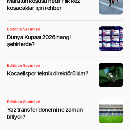
Maraton koşusu nedir? İlk kez
koşacaklar için rehber
Editörün Seçimleri
Dünya Kupası 2026 hangi
şehirlerde?
Editörün Seçimleri
Kocaelispor teknik direktörü kim?
Editörün Seçimleri
Yaz transfer dönemi ne zaman
bitiyor?