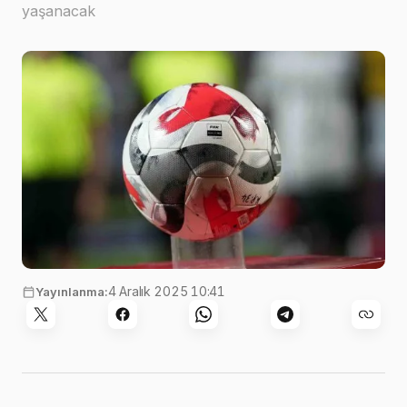
yaşanacak
4 Aralık 2025 10:41
Yayınlanma: