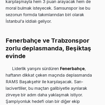
karşılaşmayla hem 3 puan arayacak hem de
moral bulmak isteyecek. Samsunspor ise bu
sezonun formda takımlarından biri olarak
İstanbul’a iddialı geliyor.
Fenerbahçe ve Trabzonspor
zorlu deplasmanda, Beşiktaş
evinde
Liderlik yarışını sürdüren
Fenerbahçe
,
haftanın dikkat çeken maçında deplasmanda
RAMS Başakşehir ile karşılaşacak. Sarı-
lacivertliler, bu maçtan galibiyetle ayrılarak
zirveye bir adım daha yaklaşmak istiyor.
Şampiyonluk hedefi olan bir diğer ekip