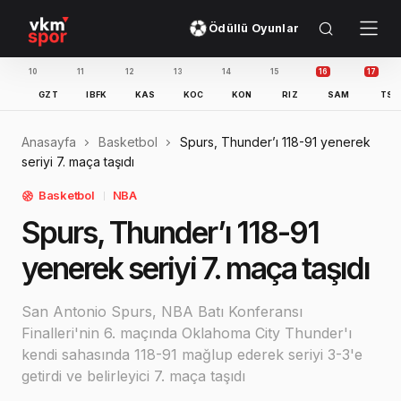
Ödüllü Oyunlar
9
10
11
12
13
14
15
16
GFK
GNC
GZT
IBFK
KAS
KOC
KON
RIZ
SA
Anasayfa
Basketbol
Spurs, Thunder’ı 118-91 yenerek
seriyi 7. maça taşıdı
Basketbol
NBA
Spurs, Thunder’ı 118-91
yenerek seriyi 7. maça taşıdı
San Antonio Spurs, NBA Batı Konferansı
Finalleri'nin 6. maçında Oklahoma City Thunder'ı
kendi sahasında 118-91 mağlup ederek seriyi 3-3'e
getirdi ve belirleyici 7. maça taşıdı