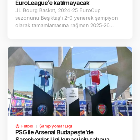
EuroLeague’e katılmayacak
JL Bourg Basket, 2024-25 EuroCup
sezonunu Beşiktaş'ı 2-0 yenerek şampiyon
olarak tamamlamasına rağmen 2025-26…
Futbol
Şampiyonlar Ligi
PSG ile Arsenal Budapeşte’de
Şampiyonlar Ligi kupası için sahaya