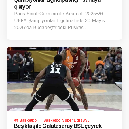
çıkıyor
Paris Saint-Germain ile Arsenal, 2025-26
UEFA Şampiyonlar Ligi finalinde 30 Mayıs
2026'da Budapeşte'deki Puskas…
Basketbol
Basketbol Süper Ligi (BSL)
Beşiktaş ile Galatasaray BSL çeyrek