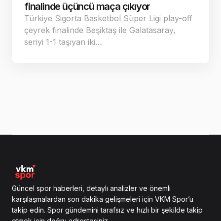
finalinde üçüncü maça çıkıyor
Türkiye Sigorta Basketbol Süper Ligi play-off
çeyrek finalinde Beşiktaş ile Galatasaray,
seriyi 1-1 taşıyan iki…
Güncel spor haberleri, detaylı analizler ve önemli
karşılaşmalardan son dakika gelişmeleri için VKM Spor’u
takip edin. Spor gündemini tarafsız ve hızlı bir şekilde takip
etmek için doğru adrestesiniz.