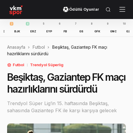
Ödüllü Oyunlar
4
5
6
7
8
9
10
11
JK
ERZ
EYP
FB
GS
GFK
GNC
GZT
IBFK
Anasayfa
Futbol
Beşiktaş, Gaziantep FK maçı
hazırlıklarını sürdürdü
Futbol
Trendyol Süperlig
Beşiktaş, Gaziantep FK maçı
hazırlıklarını sürdürdü
Trendyol Süper Lig’in 15. haftasında Beşiktaş,
sahasında Gaziantep FK ile karşı karşıya gelecek