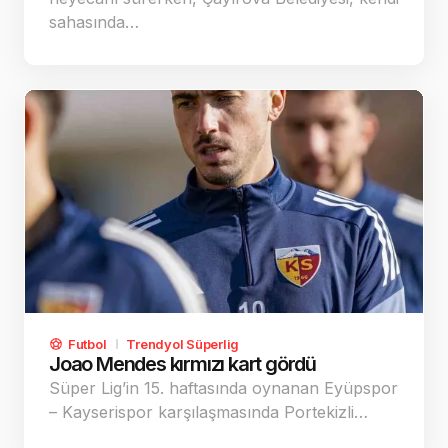
sahasında…
Futbol
Trendyol Süperlig
Joao Mendes kırmızı kart gördü
Süper Lig’in 15. haftasında oynanan Eyüpspor
– Kayserispor karşılaşmasında Portekizli…