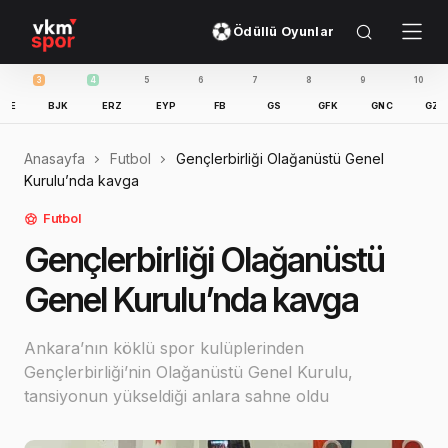
Ödüllü Oyunlar
4
5
6
7
8
9
10
11
BJK
ERZ
EYP
FB
GS
GFK
GNC
GZT
IBFK
Anasayfa
Futbol
Gençlerbirliği Olağanüstü Genel
Kurulu’nda kavga
Futbol
Gençlerbirliği Olağanüstü
Genel Kurulu’nda kavga
Ankara’nın köklü spor kulüplerinden
Gençlerbirliği’nin Olağanüstü Genel Kurulu,
tansiyonun yükseldiği anlara sahne oldu