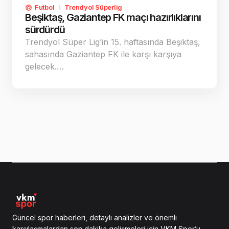
Futbol
Trendyol Süperlig
Beşiktaş, Gaziantep FK maçı hazırlıklarını
sürdürdü
Trendyol Süper Lig’in 15. haftasında Beşiktaş,
sahasında Gaziantep FK ile karşı karşıya
gelecek.…
Güncel spor haberleri, detaylı analizler ve önemli
karşılaşmalardan son dakika gelişmeleri için VKM Spor’u