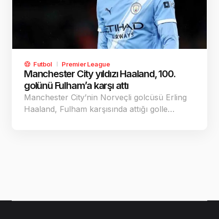
Futbol
Premier League
Manchester City yıldızı Haaland, 100.
golünü Fulham’a karşı attı
Manchester City’nin Norveçli golcüsü Erling
Haaland, Fulham karşısında attığı golle…