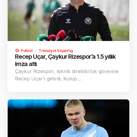
Futbol
Trendyol Süperlig
Recep Uçar, Çaykur Rizespor’a 1.5 yıllık
imza attı
Çaykur Rizespor, teknik direktörlük görevine
Recep Uçar’ı getirdi. Kulüp…