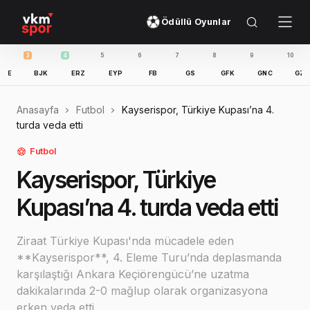
Ödüllü Oyunlar
4
5
6
7
8
9
10
11
BJK
ERZ
EYP
FB
GS
GFK
GNC
GZT
IB
Anasayfa
Futbol
Kayserispor, Türkiye Kupası’na 4.
turda veda etti
Futbol
Kayserispor, Türkiye
Kupası’na 4. turda veda etti
Ziraat Türkiye Kupası'nda mücadele eden
**Kayserispor**, 4. Eleme Turu’nda deplasmanda
karşılaştığı Ankara Keçiörengücü’ne uzatma
dakikalarında 2-0 mağlup olarak organizasyona
erken veda etti