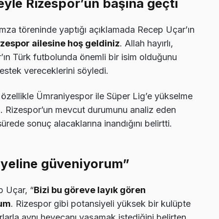
meyle Rizespor’un başına geçti
imza töreninde yaptığı açıklamada Recep Uçar’ın
izespor ailesine hoş geldiniz
. Allah hayırlı,
ar’ın Türk futbolunda önemli bir isim olduğunu
estek vereceklerini söyledi.
 özellikle Ümraniyespor ile Süper Lig’e yükselme
şti. Rizespor’un mevcut durumunu analiz eden
rede sonuç alacaklarına inandığını belirtti.
iyeline güveniyorum”
p Uçar, “
Bizi bu göreve layık gören
rum
. Rizespor gibi potansiyeli yüksek bir kulüpte
larla aynı heyecanı yaşamak istediğini belirten