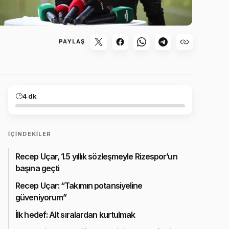
PAYLAŞ
4 dk
İÇINDEKILER
Recep Uçar, 1.5 yıllık sözleşmeyle Rizespor’un
başına geçti
Recep Uçar: “Takımın potansiyeline
güveniyorum”
İlk hedef: Alt sıralardan kurtulmak