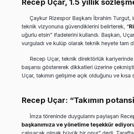
Recep Uçar, 1.5 yıllık sözleş
Çaykur Rizespor Başkanı İbrahim Turgut, 
teknik vizyonuna güvendiklerini belirterek, “
R
uğurlu etsin” ifadelerini kullandı. Başkan, Uç
vurguladı ve kulüp olarak teknik heyete tam d
Recep Uçar, teknik direktörlük kariyerinde
başarısı göstererek dikkatleri üzerine çekmi
Uçar, takımın gelişime açık olduğunu ve kısa sü
Recep Uçar: “Takımın potans
İmza töreninde duygularını paylaşan Rece
başkanımıza ve yönetime teşekkür ediyo
çalışacak olmak büyük bir onur” dedi. Taraftar