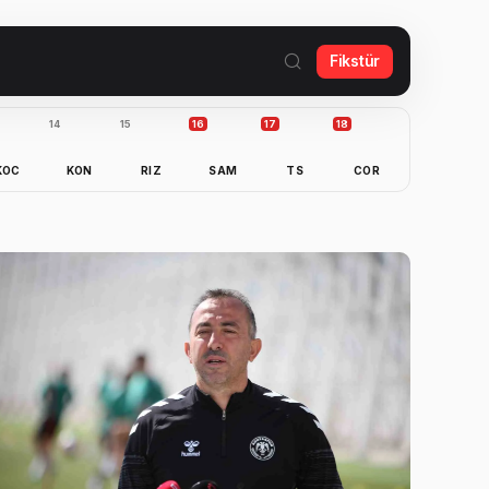
Fikstür
14
15
16
17
18
KOC
KON
RIZ
SAM
TS
COR