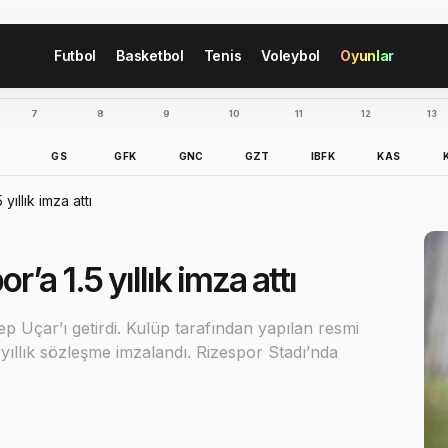
Futbol
Basketbol
Tenis
Voleybol
Oyunlar
7
8
9
10
11
12
13
B
GS
GFK
GNC
GZT
IBFK
KAS
ıllık imza attı
’a 1.5 yıllık imza attı
p Uçar’ı getirdi. Kulüp tarafından yapılan resmi
yıllık sözleşme imzalandı. Rizespor Stadı’nda