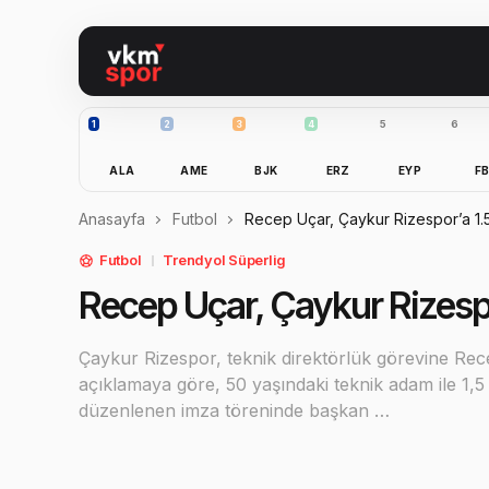
1
2
3
4
5
6
ALA
AME
BJK
ERZ
EYP
F
Anasayfa
Futbol
Recep Uçar, Çaykur Rizespor’a 1.5 y
Futbol
Trendyol Süperlig
Recep Uçar, Çaykur Rizespor
Çaykur Rizespor, teknik direktörlük görevine Rece
açıklamaya göre, 50 yaşındaki teknik adam ile 1,5 
düzenlenen imza töreninde başkan …