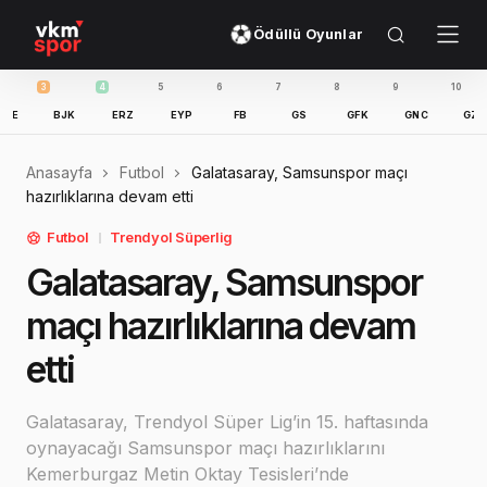
Ödüllü Oyunlar
4
5
6
7
8
9
10
11
BJK
ERZ
EYP
FB
GS
GFK
GNC
GZT
IBFK
Anasayfa
Futbol
Galatasaray, Samsunspor maçı
hazırlıklarına devam etti
Futbol
Trendyol Süperlig
Galatasaray, Samsunspor
maçı hazırlıklarına devam
etti
Galatasaray, Trendyol Süper Lig’in 15. haftasında
oynayacağı Samsunspor maçı hazırlıklarını
Kemerburgaz Metin Oktay Tesisleri’nde