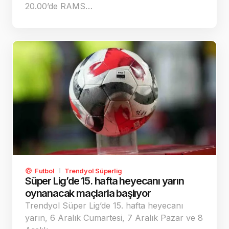
20.00’de RAMS…
Futbol
Trendyol Süperlig
Süper Lig’de 15. hafta heyecanı yarın
oynanacak maçlarla başlıyor
Trendyol Süper Lig’de 15. hafta heyecanı
yarın, 6 Aralık Cumartesi, 7 Aralık Pazar ve 8