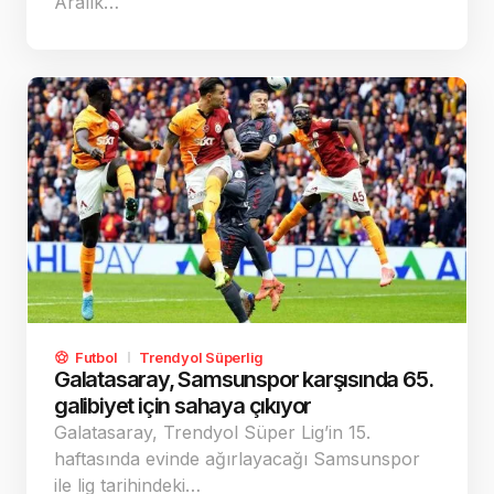
Aralık…
Futbol
Trendyol Süperlig
Galatasaray, Samsunspor karşısında 65.
galibiyet için sahaya çıkıyor
Galatasaray, Trendyol Süper Lig’in 15.
haftasında evinde ağırlayacağı Samsunspor
ile lig tarihindeki…